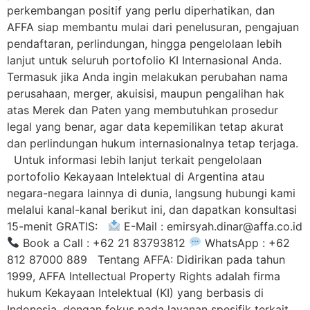
perkembangan positif yang perlu diperhatikan, dan
AFFA siap membantu mulai dari penelusuran, pengajuan
pendaftaran, perlindungan, hingga pengelolaan lebih
lanjut untuk seluruh portofolio KI Internasional Anda.
Termasuk jika Anda ingin melakukan perubahan nama
perusahaan, merger, akuisisi, maupun pengalihan hak
atas Merek dan Paten yang membutuhkan prosedur
legal yang benar, agar data kepemilikan tetap akurat
dan perlindungan hukum internasionalnya tetap terjaga.
Untuk informasi lebih lanjut terkait pengelolaan
portofolio Kekayaan Intelektual di Argentina atau
negara-negara lainnya di dunia, langsung hubungi kami
melalui kanal-kanal berikut ini, dan dapatkan konsultasi
15-menit GRATIS:
E-Mail :
emirsyah.dinar@affa.co.id
Book a Call : +62 21 83793812
WhatsApp : +62
812 87000 889 Tentang AFFA: Didirikan pada tahun
1999, AFFA Intellectual Property Rights adalah firma
hukum Kekayaan Intelektual (KI) yang berbasis di
Indonesia, dengan fokus pada layanan spesifik terkait