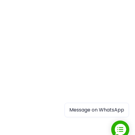
Message on WhatsApp