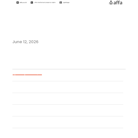
Panduan Lengkap Pendaftaran
Merek di Negara-Negara
Komunitas Andes:…
June 12, 2026
Blog Categories
Uncategorized
Event
Trademark
Trade Secret
Patent
Copyright