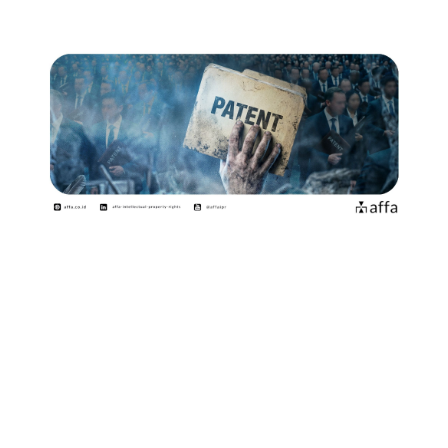
Belum lama ini muncul sebuah kasus menarik yang
kembali mengingatkan kita pada satu hal penting,
“Paten tetap bernilai, bahkan ketika perusahaan
pemiliknya sudah tidak lagi berjaya, atau bahkan
bangkrut!”
Kasus ini melibatkan portofolio Paten milik
BlackBerry
yang kini digunakan untuk menggugat produsen printer
global seperti
Brother Industries
. Gugatan tersebut