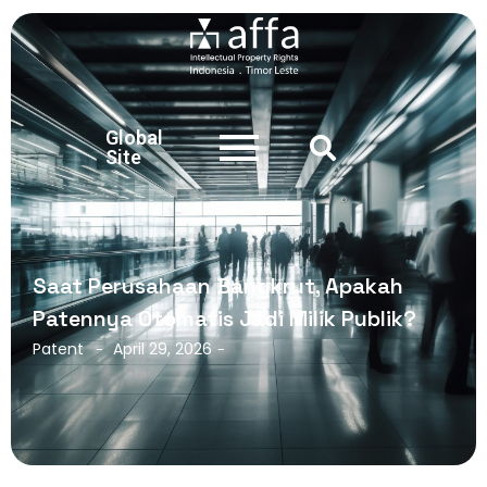
Global
Site
Saat Perusahaan Bangkrut, Apakah
Patennya Otomatis Jadi Milik Publik?
Patent
April 29, 2026
-
-