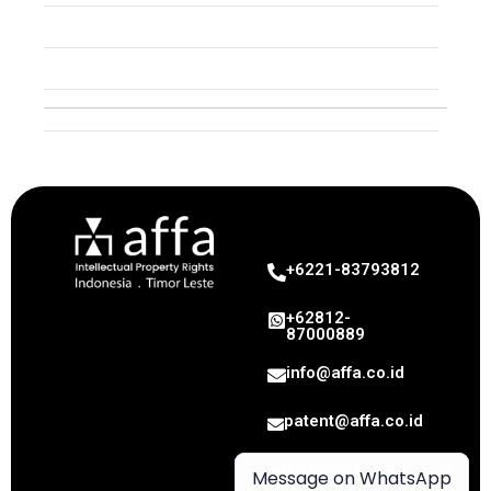
Industrial Design
Geographical Indication
Intellectual Property
+6221-83793812
+62812-
87000889
info@affa.co.id
patent@affa.co.id
trademark@affa.co.id
Message on WhatsApp