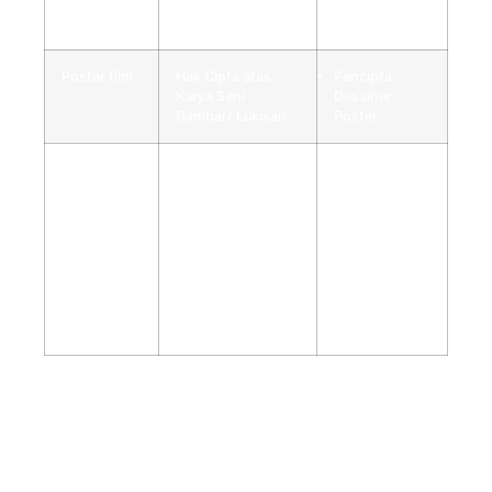
Produser
Rekaman
Poster film
Hak Cipta atas
Pencipta:
Karya Seni
Desainer
Gambar/ Lukisan
Poster
Pameran/
Hak Cipta atas
Pencipta:
iklan/
Karya Fotografi,
Fotografer,
promosi
Potret, Database,
Desainer, dan
(fotografi,
Permainan Video,
Programer
banner, dll.)
Program
Permainan/
Komputer,
Program
Perwajahan dalam
Komputer,
bentuk Karya Tulis
Pencipta
Perwajahan.
Dengan mengetahui siapa Pencipta atas ciptaan-
ciptaan diatas, jika Anda memang terlibat di dalamnya,
apalagi jika posisi Anda sebagai Pencipta, Anda berhak
atas Hak Eksklusif karya Sinematografi yang berlaku