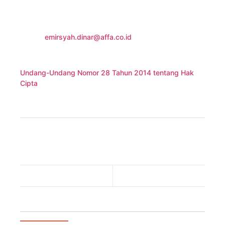
Jika Anda memiliki pertanyaan lebih lanjut terkait Hak
Cipta dan pencatatannya, baik di Indonesia maupun
manca negara, jangan ragu untuk menghubungi kami
melalui
emirsyah.dinar@affa.co.id
.
Sumber:
Undang-Undang Nomor 28 Tahun 2014 tentang Hak
Cipta
Direktorat Jenderal Kekayaan Intelektual
Copyright
-
Hak Cipta
-
IPR
-
AFFA
-
Intellectual Property
-
IP
-
kekayaan intelektual
-
KI
-
Your IP is Our Expertise
-
Merek Indonesia Bisa
-
Timing Is Everything
Previous Post
Next Post
Artikel Populer