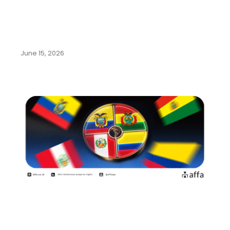
Mengenal Beragam Kekayaan
Intelektual dari Olahraga Sepak
Bola
June 15, 2026
Panduan Lengkap Pendaftaran
Merek di Negara-Negara
Komunitas Andes:…