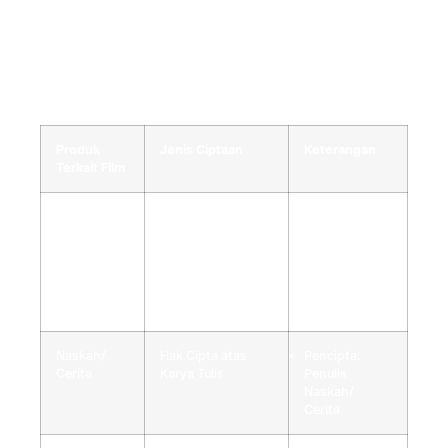
Pihak lain yang menerima lebih lanjut hak dari pihak
yang menerima hak
Namun jika kita bicara Pemegang Hak Cipta spesifik
produk-produk terkait film, rinciannya sebagai berikut:
Produk
Jenis Ciptaan
Keterangan
Terkait Film
Rekaman
Hak Cipta atas
Pencipta:
asli/
Karya
Sutradara
mentah/
SInematografi
Pemegang
dalam
Hak Cipta:
proses/
Produser Film
hasil jadi.
Naskah/
Hak Cipta atas
Pencipta:
Cerita
Karya Tulis
Penulis
Naskah/
Cerita