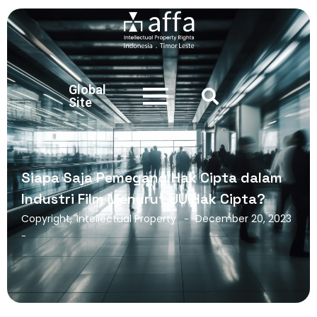
Global
Site
Siapa Saja Pemegang Hak Cipta dalam
Industri Film Menurut UU Hak Cipta?
Copyright
,
Intellectual Property
December 20, 2023
-
-