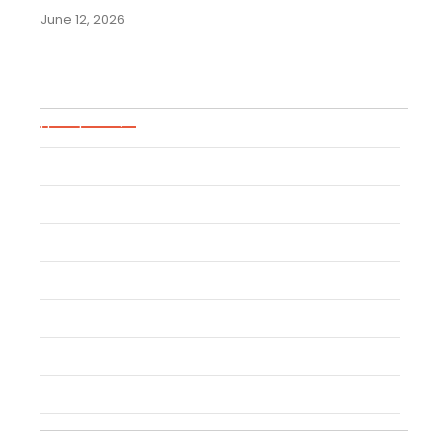
June 12, 2026
Blog Categories
Uncategorized
Event
Trademark
Trade Secret
Patent
Copyright
Industrial Design
Geographical Indication
Intellectual Property