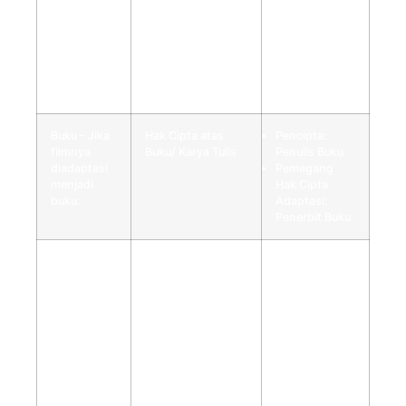
Buku – Jika
Hak Cipta atas
Pencipta:
filmnya
Buku/ Karya Tulis
Penulis Buku
diadaptasi
Pemegang
dari buku.
Hak Cipta
Adaptasi:
Produser Film
Buku – Jika
Hak Cipta atas
Pencipta:
filmnya
Buku/ Karya Tulis
Penulis Buku
diadaptasi
Pemegang
menjadi
Hak Cipta
buku.
Adaptasi:
Penerbit Buku
Background
Hak Cipta atas
Pencipta:
Music
Lagu dan/atau
Pencipta Lagu
(BGM),
Musik
(bisa
scoring
,
dikuasakan ke
soundtrack,
Music
sound
Publisher)
effect
, atau
Hak Terkait:
karya musik
Musisi,
lainnya.
Penyanyi, dan