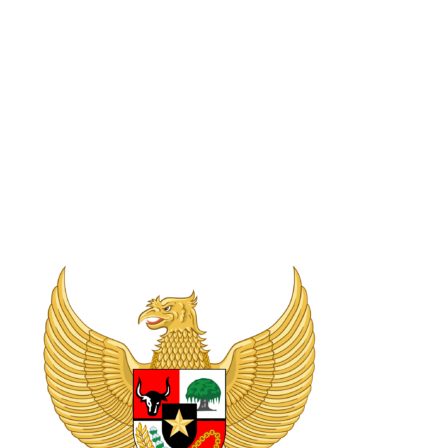
Presiden Soekarno kemudian meresmikannya pada
Sidang Kabinet RIS, tanggal 11 Februari 1950.
Penggunaannya kemudian diatur dalam Peraturan
Pemerintah No. 43 Tahun 1958, dan diubah dengan
berlakunya Undang-Undang Republik Indonesia Nomor
24 Tahun 2009 tentang Bendera, Bahasa, Lambang
Negara, serta Lagu Kebangsaan, untuk melaksanakan
Pasal 36A Undang-Undang Dasar 1945 (UUD 1945)
yang berbunyi,
“Lambang Negara ialah Garuda
Pancasila dengan semboyan Bhineka Tunggal Ika.”