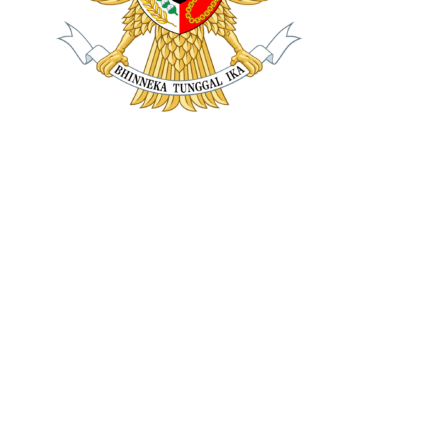
Bagi Anda yang bingung kenapa UUD 1945 sudah
memuat Garuda Pancasila padahal rancangannya baru
dibuat di tahun 1950, adalah karena Pasal 36A ini
merupakan hasil Amandemen Kedua di tahun 2000.
Sebelumnya, hanya ada Pasal 36 yang berisi
“Bahasa
Negara ialah Bahasa Indonesia.”
Namun setelah
amandemen, baru dihadirkan Pasal Pasal 36A (lambang
negara), 36B (lagu kebangsaan), dan 36C (ketentuan
lebih lanjut terkait bendera, bahasa, lambang negara,
dan lagu kebangsaan diatur dengan undang-undang).
Kemudian secara khusus
Pasal 57 UU Nomor 24 Tahun
2009
memuat larangan terkait Lambang Negara
sebagai berikut: