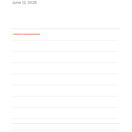
June 12, 2026
Blog Categories
Event
Trademark
Trade Secret
Patent
Copyright
Industrial Design
Geographical Indication
Intellectual Property
Uncategorized