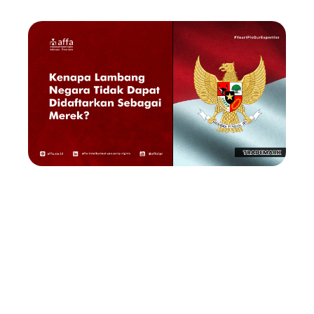
Burung Garuda Pancasila sebagai Lambang Negara
Republik Indonesia memang sangat ikonik. Sosok
burung raksasa yang konon dapat menutupi cahaya
matahari ini sudah dikenal sejak abad ke-5 dan menjadi
simbol dari banyak kerajaan-kerajaan Hindu di
Nusantara. Maka sejak ditetapkan dan digunakan
dalam berbagai kegiatan nasional, kehadirannya selalu
menginspirasi masyarakat dari tiap generasi untuk
menampilkannya dalam bentuk yang lebih baik dan
lebih baik lagi.