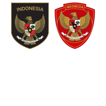
Logo Lama (DID2024030570) & Logo Baru
(DID2024006041) PSSI
Walaupun agak disayangkan karena logo tersebut tidak
memuat inisial PSSI, sehingga akan menimbulkan
polemik jika organisasi olahraga lainnya ingin
mendaftarkan logo yang juga memuat Lambang
Negara. Yang berarti organisasi tersebut harus
mendaftarkannya dengan logo berbeda, namun masih
memiliki persamaan pada pokoknya dari logo yang