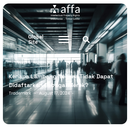
Global
Site
Kenapa Lambang Negara Tidak Dapat
Didaftarkan Sebagai Merek?
Trademark
August 17, 2024
-
-