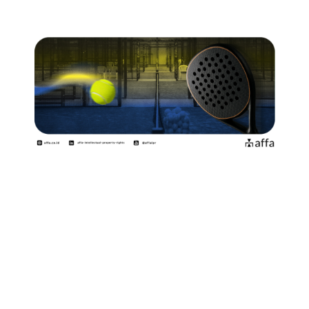
Olahraga padel tengah mengalami pertumbuhan pesat
di Indonesia. Dalam beberapa tahun terakhir, padel
telah menarik perhatian berbagai kalangan, mulai dari
komunitas olahraga, pengusaha, hingga selebriti.
Popularitasnya tercermin dari hadirnya padel di
PON
XXI 2024 Aceh – Sumatera Utara
, juga berbagai
turnamen yang diselenggarakan di Indonesia, termasuk
Asia Pacific Padel Cup 2024
dan
Padel Pro Open
2025
.