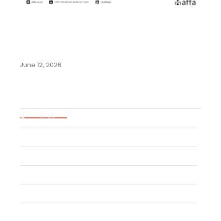
Panduan Lengkap Pendaftaran
Merek di Negara-Negara
Komunitas Andes:…
June 12, 2026
Blog Categories
Copyright
Industrial Design
Geographical Indication
Intellectual Property
Uncategorized
Event