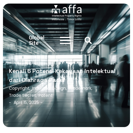
Global
Site
Kenali 6 Potensi Kekayaan Intelektual
dari Olahraga Padel
Copyright
,
Industrial Design
,
Trademark
,
Trade Secret
,
Patent
April 15, 2025
-
-