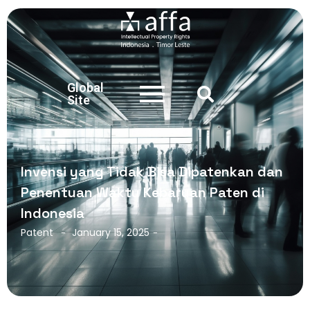
Global
Site
Invensi yang Tidak Bisa Dipatenkan dan
Penentuan Waktu Kebaruan Paten di
Indonesia
Patent
January 15, 2025
-
-