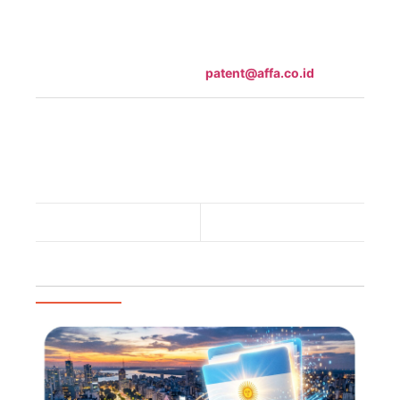
Untuk mengetahui bagaimana definisi baru ini
berdampak pada bisnis atau invensi Anda, langsung
hubungi kami melalui email
patent@affa.co.id
.
Inovasi
-
Invensi
-
Invention
-
AFFA
-
Regulasi
-
AFFA IPR
-
UU
-
Intellectual Property
-
IP
-
kekayaan intelektual
-
KI
-
Your IP is Our Expertise
-
Timing Is Everything
-
hukum
-
indonesia
-
patent
-
Paten
-
Undang-Undang
Previous Post
Next Post
Artikel Populer