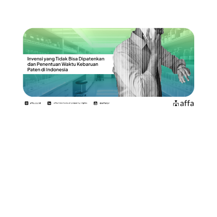
Pada tanggal 28 Oktober 2024, Pemerintah Indonesia
memperkenalkan pembaruan signifikan dalam Hukum
Paten melalui Undang-Undang Nomor 65 Tahun 2024,
yang merupakan amandemen ketiga atas Undang-
Undang Nomor 13 Tahun 2016 tentang Paten.
Perubahan ini bertujuan untuk menyelaraskan praktik
Paten Indonesia dengan kemajuan teknologi global,
sambil tetap menekankan kepentingan nasional. Artikel
ini merangkum perubahan penting terkait definisi
invensi yang dikecualikan dan pembaruan masa