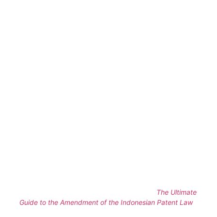
sidang ilmiah dalam bentuk ujian dan/atau tahap ujian
skripsi, tesis, disertasi, atau karya ilmian lain dan/atau
forum ilmiah lain dalam rangka pembahasan hasil
penelitian di lembaga pendidikan atau lembaga
penelitian.
Terjadi Pelanggaran Kerahasiaan
dari pihak lain yang
mengumumkannya terlebih dahulu.
Perpanjangan ini menunjukkan komitmen Indonesia
dalam mendorong inovasi dengan memberikan lebih
banyak waktu bagi Inventor untuk menyempurnakan
dan mengajukan permohonan mereka, sekaligus
mendorong pengajuan Paten baik secara lokal maupun
internasional.
Pembahasan lebih lanjut terkait revisi Undang-Undang
Paten ini, Anda dapat membacanya di sini:
The Ultimate
Guide to the Amendment of the Indonesian Patent Law
.