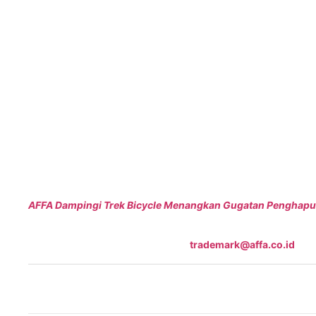
Praktik Penghapusan Merek Saat Ini
Namun, mohon diperhatikan bahwa semenjak adanya
Putusa
bisa dihapuskan apabila tidak dipakai selama 5 tahun berturut-
dihapusakan apabila ada pelarangan impor terhadap barang 
pembatasan perizinan terkait dengan barang atau jasa yang 
digunakan dalam keadaan
force majeur
.
Baca juga:
AFFA Dampingi Trek Bicycle Menangkan Gugatan Penghapus
Untuk informasi lebih lanjut mengenai pendaftaran dan per
menghubungi kami melalui email
trademark@affa.co.id
.
Merek Indonesia Bisa
-
Timing Is Everything
-
trademark
-
Kas
Merek
-
AFFA
-
AFFA IPR
-
Intellectual Property
-
IP
-
kekayaan 
Your IP is Our Expertise