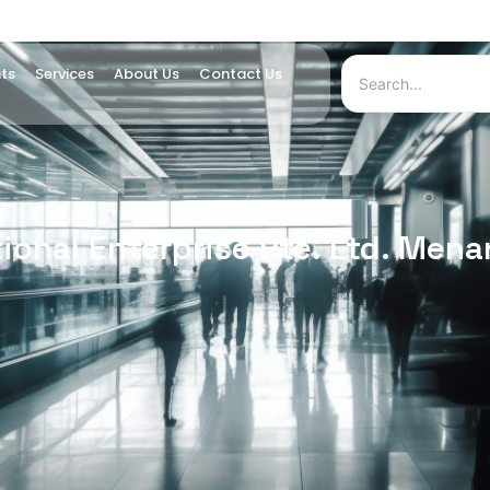
hts
Services
About Us
Contact Us
tional Enterprise Pte. Ltd. M