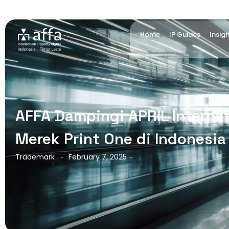
Home
IP Guides
Insig
AFFA Dampingi APRIL Interna
Merek Print One di Indonesia
Trademark
February 7, 2025
-
-