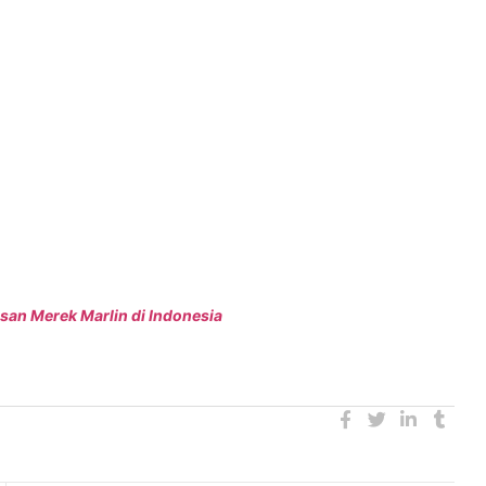
n Mahkamah Konstitusi No. 144/PUU-XXI/2023
, Merek hanya
turut dari tanggal pendaftaran. Selain itu, Merek tidak bisa
atau jasa yang menggunakan Merek tersebut, lalu adanya
menggunakan Merek tersebut, dan apabila Merek tidak bisa
an Merek Marlin di Indonesia
lindungan Merek di dalam dan luar negeri, Anda dapat
us
-
Legal
-
Penghapusan
-
intelektual
-
KI
-