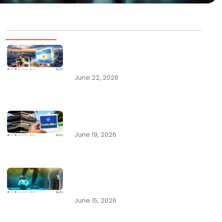
Artikel Populer
Argentina Permudah Pencatatan
Pengalihan Hak dan Perubahan
Nama…
June 22, 2026
Pemerintah Indonesia Gencarkan
Program Family Office di Bali…
June 19, 2026
Mengenal Beragam Kekayaan
Intelektual dari Olahraga Sepak
Bola
June 15, 2026