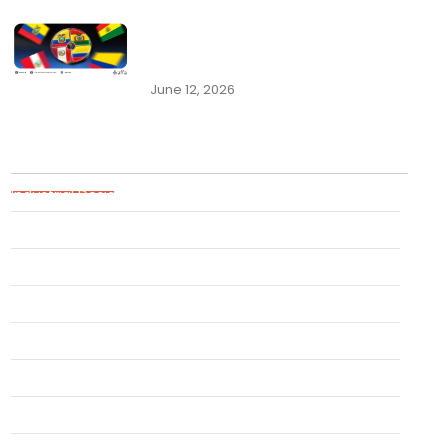
Panduan Lengkap Pendaftaran
Merek di Negara-Negara
Komunitas Andes:…
June 12, 2026
Blog Categories
Industrial Design
Geographical Indication
Intellectual Property
Uncategorized
Event
Trademark
Trade Secret