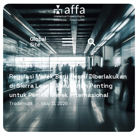
Global
Site
Regulasi Merek Baru Resmi Diberlakukan
di Sierra Leone: Perubahan Penting
untuk Pemilik Merek Internasional
Trademark
May 13, 2026
-
-