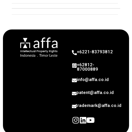
Intellectual Property
+6221-83793812
+62812-
87000889
info@affa.co.id
patent@affa.co.id
trademark@affa.co.id