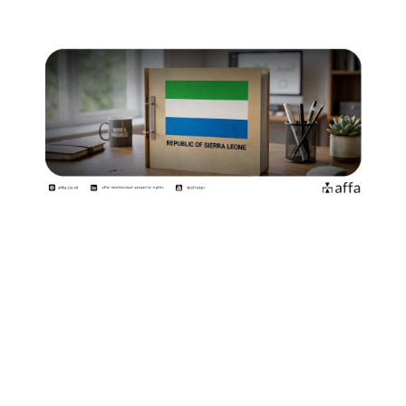
Mulai tahun 2026 ini, Sierra Leone resmi
memberlakukan
Trade Mark Regulations 2024
melalui
Statutory Instrument No. 19 of 2024
. Regulasi baru ini
memberikan pembaruan penting terkait prosedur
pendaftaran, oposisi, perpanjangan, hingga pencatatan
Merek berdasarkan Trade Marks Act 2014.
Perubahan ini menjadi perhatian penting bagi pelaku
usaha internasional, termasuk pebisnis Indonesia yang