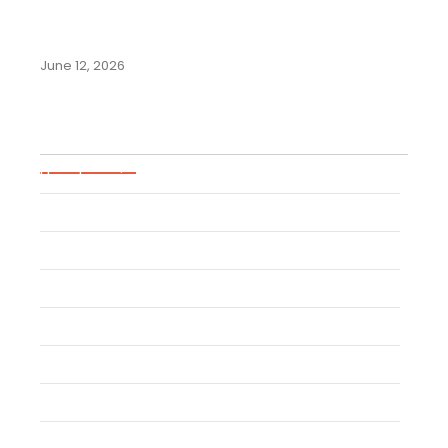
Merek di Negara-Negara
Komunitas Andes:…
June 12, 2026
Blog Categories
Uncategorized
Event
Trademark
Trade Secret
Patent
Copyright
Industrial Design
Geographical Indication