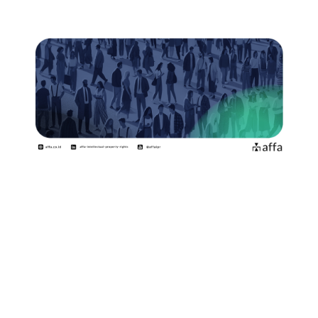
Kekayaan Intelektual Komunal (KIK) di Indonesia
mencakup Ekspresi Budaya Tradisional, Pengetahuan
Tradisional, Sumber Daya Genetik, Potensi Indikasi
Geografis, dan Indikasi Asal yang dimiliki secara
komunal. KIK memiliki nilai ekonomis yang dapat
komunitas Anda manfaatkan secara komersial dengan
tetap menghormati nilai moral, sosial, dan budaya
bangsa.