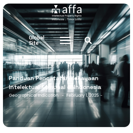
Global
Site
Panduan Pencatatan Kekayaan
Intelektual Komunal di Indonesia
Geographical Indication
February 1, 2025
-
-