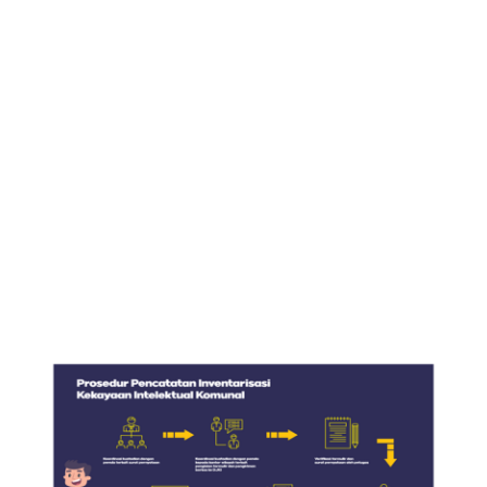
Deskripsi rinci tentang KIK.
Asal-usul dan sejarahnya.
Komunitas atau masyarakat yang memelihara dan
mengembangkannya.
Fungsi dan makna budaya.
Dokumentasi pendukung seperti foto, video, atau
rekaman audio yang berisi proses/teknik kecakapan
atau teknik membuat.
Surat Pernyataan yang menyatakan bahwa informasi
yang diberikan adalah benar dan KIK tersebut
merupakan milik komunal dari komunitas atau
masyarakat yang bersangkutan.
Pernyataan tertulis dukungan upaya pelindungan,
pelestarian, pengembangan, dan pemanfaatan yang
ditandatangani oleh Pemerintah Daerah, Perkumpulan
Masyarakat Adat, dan/atau Paguyuban.