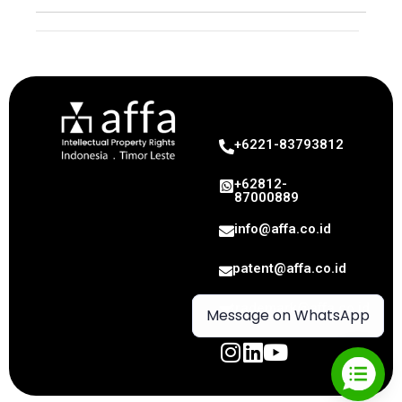
Intellectual Property
+6221-83793812
+62812-
87000889
info@affa.co.id
patent@affa.co.id
trademark@affa.co.id
Message on WhatsApp