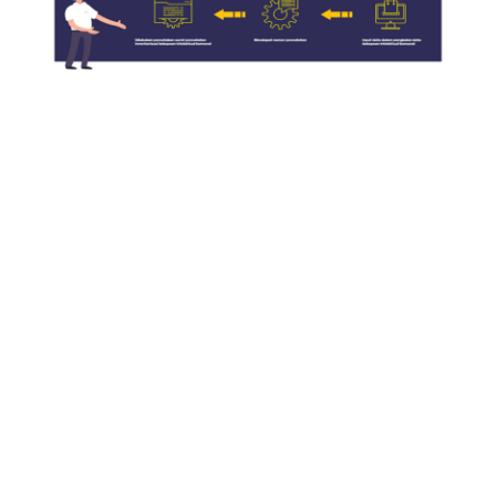
Formulir dan kelengkapannya kemudian diajukan
permohonannya ke DJKI, untuk kemudian akan
dilakukan proses verifikasi terhadap kelengkapan dan
keabsahan data yang disampaikan. Jika memenuhi
syarat, KIK tersebut akan dicatat dalam pusat data
nasional sebagai bentuk perlindungan hukum.
Sayangnya DJKI tidak secara spesifik memberikan
estimasi waktu yang dibutuhkan untuk keseluruhan
proses pendaftaran KIK. Lama proses ini dapat
bervariasi tergantung pada kompleksitas KIK yang
didaftarkan dan kelengkapan dokumen yang
diserahkan.
Dengan memiliki Ekspresi Budaya Tradisional,