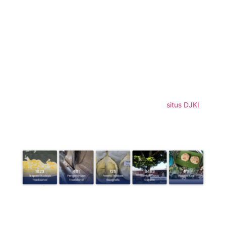
Pengesahan Protokol Nagoya:
Menegaskan pentingnya Inventarisasi sumber daya
genetik dan pengetahuan tradisional, serta
pengembangan peraturan terkait pembagian manfaat
dari pemanfaatannya.
Untuk melindungi KIK, pemerintah telah membentuk
Pusat Data Nasional Kekayaan Intelektual Komunal
(PDN KIK)
yang berfungsi sebagai portal informasi dan
peta ekonomi KIK yang bisa diakses melalui
situs DJKI
.
PDN KIK ini mengintegrasikan data terkait Ekspresi
Budaya Tradisional, Pengetahuan Tradisional, Sumber
Daya Genetik, dan Potensi Indikasi Geografis.
Per Januari 2025 menurut data PDN KIK sudah tercatat
1.823 Ekspresi Budaya Tradisional, 491 Pengetahuan
Tradisional, 8.483 Sumber Daya Genetik, 125 Potensi