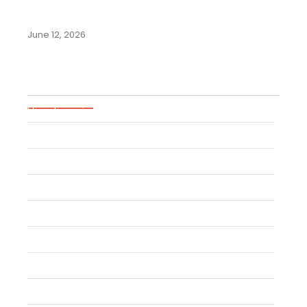
Merek di Negara-Negara
Komunitas Andes:…
June 12, 2026
Blog Categories
Uncategorized
Event
Trademark
Trade Secret
Patent
Copyright
Industrial Design
Geographical Indication