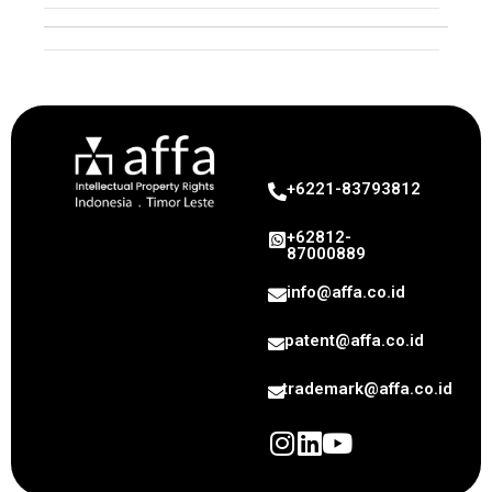
Industrial Design
+6221-83793812
+62812-
87000889
info@affa.co.id
patent@affa.co.id
trademark@affa.co.id