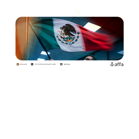
Jika Anda memiliki Merek yang sudah terdaftar di
Meksiko atau berencana mendaftarkan Merek di sana,
negara Amerika Latin ini baru saja menerapkan sejumlah
perubahan penting yang harus Anda perhatikan. Berikut
ini 3 (tiga) poin utamanya:
Periode dan Batas Waktu Perpanjangan
Perlindungan Merek di Meksiko tetap berlaku
selama 10 tahun sejak tanggal pengajuan. Sama