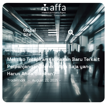
Global
Site
Meksiko Terapkan Kebijakan Baru Terkait
Perpanjangan Merek – Apa Saja yang
Harus Anda Siapkan?
Trademark
August 22, 2025
-
-