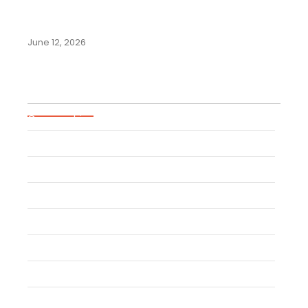
Merek di Negara-Negara
Komunitas Andes:…
June 12, 2026
Blog Categories
Geographical Indication
Intellectual Property
Uncategorized
Event
Trademark
Trade Secret
Patent
Copyright