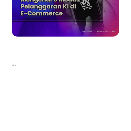
Intellectual Property
Mengenal 5 Modus Pelanggaran
KI di…
-
December 14, 2023
by
Mengenal 5 Modus Pelanggaran KI di E-Commerce
Indonesia Kehadiran e-commerce telah mengubah
kebiasaan berbelanja orang Indonesia. Data Statistic
Market Insights memprediksi penggunanya hingga akhir
tahun ini mencapai 196,47 juta, atau meningkat lebih dari
22 juta orang sejak 2022. Bank Indonesia (BI) juga
menyebutkan nilai transaksi e-commerce di...
Read More