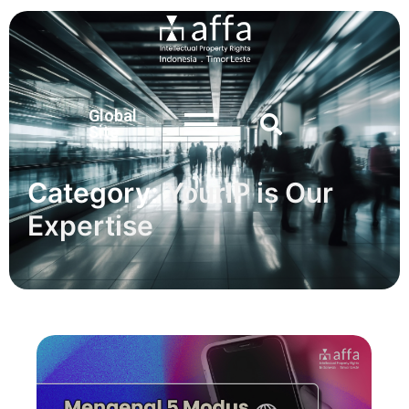
Global
Site
Category:
YourIP is Our
Expertise