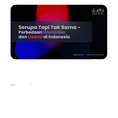
Uncategorized
Serupa Tapi Tak Sama –
Perbedaan…
-
August 21, 2023
by
AFFA IPR
Waralaba dan Lisensi adalah dua model bisnis populer
yang memungkinkan bisnis memperluas jangkauan
mereka dan menumbuhkan keuntungan tanpa investasi
dalam jumlah besar untuk infrastruktur atau sumber
daya baru. Namun, ada beberapa perbedaan penting