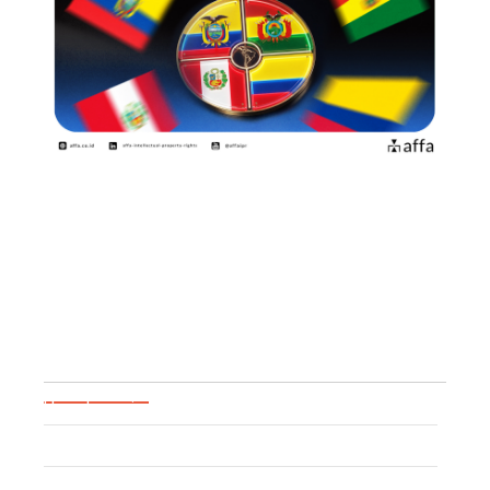
Panduan Lengkap Pendaftaran
Merek di Negara-Negara
Komunitas Andes:…
June 12, 2026
Blog Categories
Uncategorized
Event
Trademark