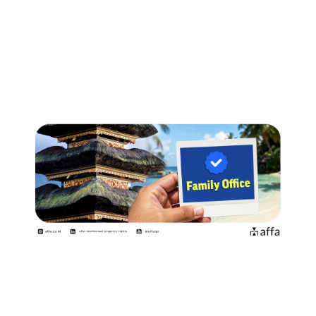
Argentina Permudah Pencatatan
Pengalihan Hak dan Perubahan
Nama…
June 22, 2026
Pemerintah Indonesia Gencarkan
Program Family Office di Bali…
June 19, 2026