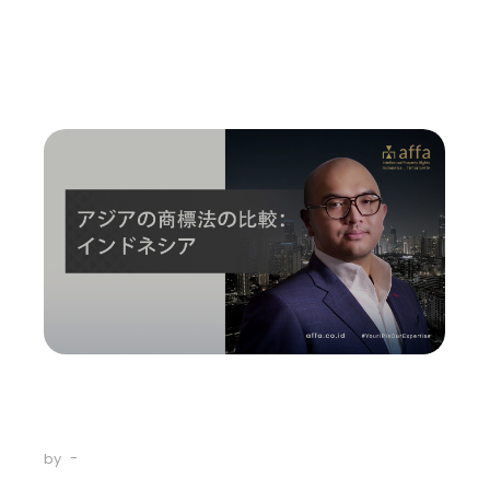
antar keduanya, baik dalam cara kerjanya, maupun
pengaturannya menurut hukum di Indonesia. Untuk...
Read More
Intellectual Property
アジアの商標法の比較：インドネシ
ア
-
June 12, 2023
by