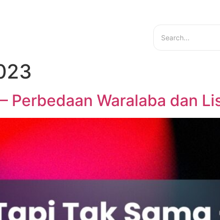
hts
Services
About Us
Contact Us
2023
– Perbedaan Waralaba dan Lis