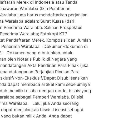
aftaran Merek di Indonesia atau Tanda
enawaran Waralaba (Izin Pemberian
aralaba juga harus mendaftarkan perjanjian
a Waralaba adalah: Surat Kuasa (dari
n Penerima Waralaba. Salinan Prospektus
 Penerima Waralaba; Fotokopi KTP
ikat Pendaftaran Merek. Komposisi dan Jumlah
leh Penerima Waralaba Dokumen-dokumen di
SI Dokumen yang dibutuhkan untuk
kan oleh Notaris Publik di Negara yang
enandatangan Akta Pendirian Para Pihak (jika
 Penandatanganan Perjanjian Rincian Para
klusif/Non-Eksklusif/Dapat Disublisensikan
, Anda dapat membaca artikel kami sebelumnya
sudah memiliki usaha dengan model bisnis yang
aralaba sebagai Pemberi Waralaba. Di sisi
erima Waralaba. Lalu, jika Anda seorang
dapat menjalankan bisnis Lisensi sebagai
IP yang bukan milik Anda, Anda dapat