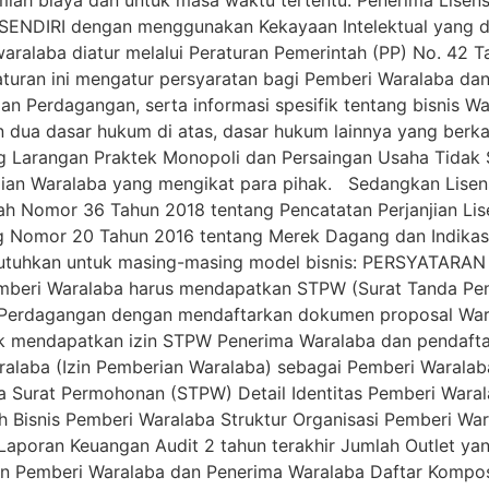
ENDIRI dengan menggunakan Kekayaan Intelektual yang d
 waralaba diatur melalui Peraturan Pemerintah (PP) No. 42 
turan ini mengatur persyaratan bagi Pemberi Waralaba dan
n Perdagangan, serta informasi spesifik tentang bisnis Wa
dua dasar hukum di atas, dasar hukum lainnya yang berka
 Larangan Praktek Monopoli dan Persaingan Usaha Tidak
jian Waralaba yang mengikat para pihak. Sedangkan Lisen
tah Nomor 36 Tahun 2018 tentang Pencatatan Perjanjian Lis
ng Nomor 20 Tahun 2016 tentang Merek Dagang dan Indikasi
utuhkan untuk masing-masing model bisnis: PERSYATARA
Pemberi Waralaba harus mendapatkan STPW (Surat Tanda Pe
Perdagangan dengan mendaftarkan dokumen proposal Waral
tuk mendapatkan izin STPW Penerima Waralaba dan pendaf
alaba (Izin Pemberian Waralaba) sebagai Pemberi Waralaba
asa Surat Permohonan (STPW) Detail Identitas Pemberi War
h Bisnis Pemberi Waralaba Struktur Organisasi Pemberi Wa
 Laporan Keuangan Audit 2 tahun terakhir Jumlah Outlet yan
an Pemberi Waralaba dan Penerima Waralaba Daftar Kompo