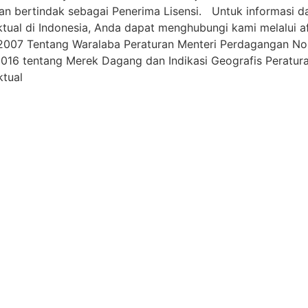
 dan bertindak sebagai Penerima Lisensi. Untuk informasi da
ektual di Indonesia, Anda dapat menghubungi kami melalui
a
2007 Tentang Waralaba Peraturan Menteri Perdagangan No
6 tentang Merek Dagang dan Indikasi Geografis Peratura
ktual
Phone
+6221-83793812
WhatsApp
+62812-87000889
Email
info@affa.co.id
patent@affa.co.id