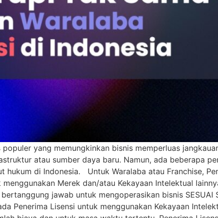
nis populer yang memungkinkan bisnis memperluas jangka
frastruktur atau sumber daya baru. Namun, ada beberapa p
t hukum di Indonesia. Untuk Waralaba atau Franchise, Pem
k menggunakan Merek dan/atau Kekayaan Intelektual lainny
n bertanggung jawab untuk mengoperasikan bisnis SESUAI
ada Penerima Lisensi untuk menggunakan Kekayaan Intelekt
umlah biaya dan untuk masa waktu tertentu. Penerima Lise