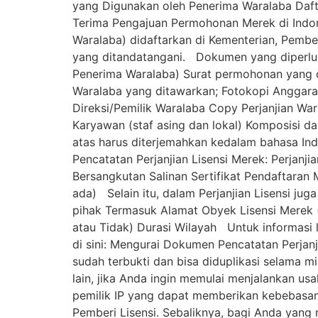
yang Digunakan oleh Penerima Waralaba Dafta
Terima Pengajuan Permohonan Merek di Indon
Waralaba) didaftarkan di Kementerian, Pembe
yang ditandatangani. Dokumen yang diperluka
Penerima Waralaba) Surat permohonan yang d
Waralaba yang ditawarkan; Fotokopi Anggara
Direksi/Pemilik Waralaba Copy Perjanjian Wa
Karyawan (staf asing dan lokal) Komposisi
atas harus diterjemahkan kedalam bahasa
Pencatatan Perjanjian Lisensi Merek: Perjanj
Bersangkutan Salinan Sertifikat Pendaftaran 
ada) Selain itu, dalam Perjanjian Lisensi jug
pihak Termasuk Alamat Obyek Lisensi Merek 
atau Tidak) Durasi Wilayah Untuk informasi l
di sini: Mengurai Dokumen Pencatatan Perjanj
sudah terbukti dan bisa diduplikasi selama m
lain, jika Anda ingin memulai menjalankan us
pemilik IP yang dapat memberikan kebebasan 
Pemberi Lisensi. Sebaliknya, bagi Anda yang 