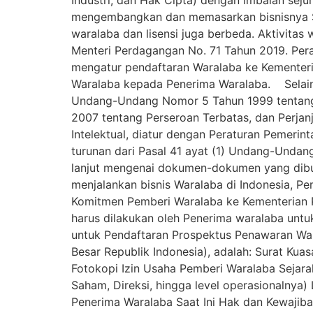
mengembangkan dan memasarkan bisnisnya S
waralaba dan lisensi juga berbeda. Aktivitas
Menteri Perdagangan No. 71 Tahun 2019. Pera
mengatur pendaftaran Waralaba ke Kementeria
Waralaba kepada Penerima Waralaba. Selain 
Undang-Undang Nomor 5 Tahun 1999 tentang
2007 tentang Perseroan Terbatas, dan Perjan
Intelektual, diatur dengan Peraturan Pemerin
turunan dari Pasal 41 ayat (1) Undang-Unda
lanjut mengenai dokumen-dokumen yang dib
menjalankan bisnis Waralaba di Indonesia, 
Komitmen Pemberi Waralaba ke Kementerian 
harus dilakukan oleh Penerima waralaba un
untuk Pendaftaran Prospektus Penawaran War
Besar Republik Indonesia), adalah: Surat Ku
Fotokopi Izin Usaha Pemberi Waralaba Sejara
Saham, Direksi, hingga level operasionalnya)
Penerima Waralaba Saat Ini Hak dan Kewajib