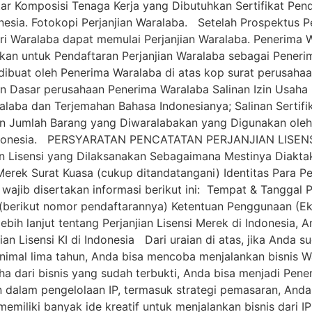
r Komposisi Tenaga Kerja yang Dibutuhkan Sertifikat Pend
esia. Fotokopi Perjanjian Waralaba. Setelah Prospektus P
ri Waralaba dapat memulai Perjanjian Waralaba. Penerima W
n untuk Pendaftaran Perjanjian Waralaba sebagai Penerim
ibuat oleh Penerima Waralaba di atas kop surat perusahaa
n Dasar perusahaan Penerima Waralaba Salinan Izin Usaha
ralaba dan Terjemahan Bahasa Indonesianya; Salinan Sertif
 dan Jumlah Barang yang Diwaralabakan yang Digunakan o
 Indonesia. PERSYARATAN PENCATATAN PERJANJIAN LISEN
ian Lisensi yang Dilaksanakan Sebagaimana Mestinya Diakta
Merek Surat Kuasa (cukup ditandatangani) Identitas Para P
a wajib disertakan informasi berikut ini: Tempat & Tanggal
(berikut nomor pendaftarannya) Ketentuan Penggunaan (Eks
ebih lanjut tentang Perjanjian Lisensi Merek di Indonesia
ian Lisensi KI di Indonesia Dari uraian di atas, jika Anda 
inimal lima tahun, Anda bisa mencoba menjalankan bisnis W
aha dari bisnis yang sudah terbukti, Anda bisa menjadi Pen
dalam pengelolaan IP, termasuk strategi pemasaran, Anda 
memiliki banyak ide kreatif untuk menjalankan bisnis dari 