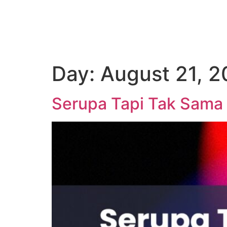
Home
IP Guides
Insig
Day:
August 21, 
Serupa Tapi Tak Sama 