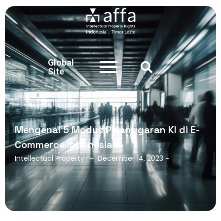
Global
Site
Mengenal 5 Modus Pelanggaran KI di E-
Commerce Indonesia
Intellectual Property
December 14, 2023
-
-