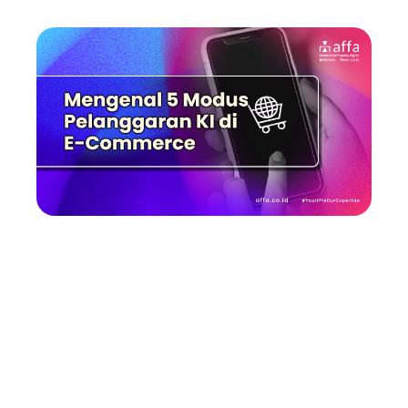
Mengenal 5 Modus
Pelanggaran KI di
E-Commerce
Indonesia
Kehadiran e-commerce telah mengubah kebiasaan
berbelanja orang Indonesia. Data Statistic Market
Insights memprediksi penggunanya hingga akhir tahun
ini mencapai 196,47 juta, atau meningkat lebih dari 22
juta orang sejak 2022. Bank Indonesia (BI) juga