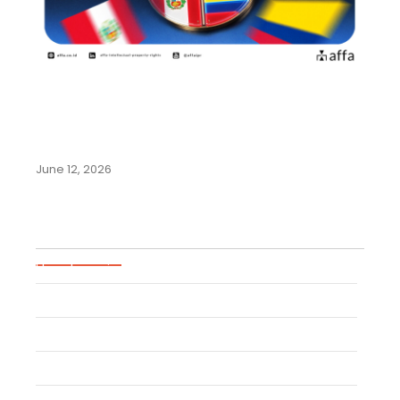
Panduan Lengkap Pendaftaran
Merek di Negara-Negara
Komunitas Andes:…
June 12, 2026
Blog Categories
Uncategorized
Event
Trademark
Trade Secret