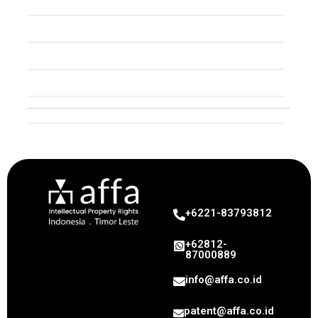
Patent
Copyright
Industrial Design
Geographical Indication
Intellectual Property
+6221-83793812
+62812-
87000889
info@affa.co.id
patent@affa.co.id