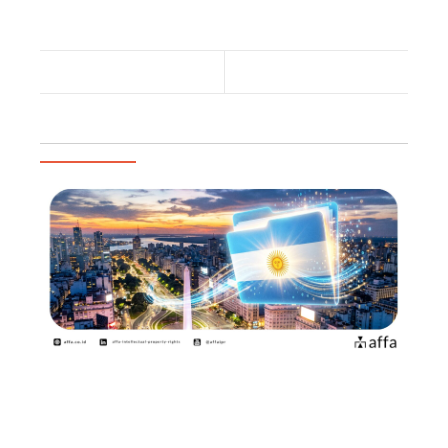
industrial design
-
Copyright
-
Hak Cipta
-
Paten
-
YourIP is Our Expertise
-
Merek
-
IPR
-
AFFA
Previous Post
Next Post
Artikel Populer
Argentina Permudah Pencatatan
Pengalihan Hak dan Perubahan
Nama…