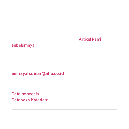
iklim yang kondusif untuk pertumbuhan Kekayaan
Intelektual dalam negeri, yang seharusnya bisa
jadi sumber ekonomi baru yang berkelanjutan.
Lantas bagaimana dengan prosedur pelaporan barang
bajakan di
e-commerce
Indonesia?
Artikel kami
sebelumnya
, bisa jadi acuan untuk Anda.
Jika Anda membutuhkan informasi lebih lanjut
tentang Kekayaan Intelektual terkait
e-commerce
,
jangan ragu untuk menghubungi kami melalui
emirsyah.dinar@affa.co.id
.
Sumber:
DataIndonesia
Databoks Katadata
Direktorat Jenderal Kekayaan Intelektual
Intellectual Property
-
IP
-
kekayaan intelektual
-
KI
-
Merek Indonesia Bisa
-
Timing Is Everything
-
trademark
-
patent
-
desain industri
-