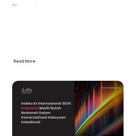
-
May 14, 2024
by
AFFA IPR
Resmi diberlakukan mulai Mei 2024, Undang-Undang
Merek Taiwan memberikan opsi untuk melakukan
pemeriksaan Merek dengan lebih cepat. Waktu
pemeriksaan yang biasanya memakan waktu 6-8
bulan, kini bisa diproses dalam waktu 2 (dua) bulan
saja. Bagi Anda yang membutuhkan pendaftaran Merek
di Taiwan dengan lebih cepat, “Program Percepatan...
Read More