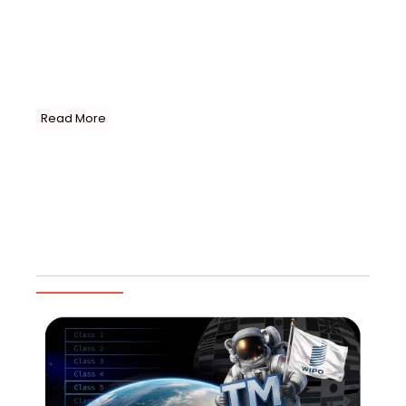
Bicycle Corporation yang bermarkas di Waterloo,
Amerika Serikat. Marlin sendiri adalah Merek dari Trek
untuk rangka sepeda gunung andalannya. Sedangkan
Trek adalah adalah klien yang sudah mempercayakan
Merek-nya pada AFFA sejak tahun 2018. ...
Read More
Load More
Artikel Populer