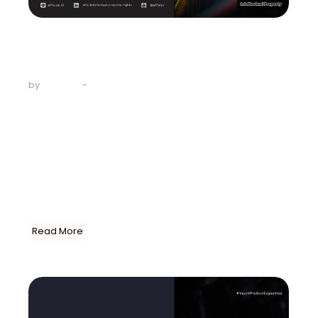
Uncategorized
Indeks KI Internasional 2024:
Indonesia Masih…
-
May 10, 2024
by
AFFA IPR
Setiap tahunnya, Kamar Dagang Amerika Serikat merilis
“Indeks Kekayaan Intelektual Internasional” yang
memberikan peringkat kepada sejumlah negara di
dunia, berdasarkan pertumbuhan Kekayaan Intelektual,
komersialisasi aset Kekayaan Intelektual, penegakan
hukum, efiesiensi sistem, dan kecepatannya dalam
mengimplementasikan perjanjian internasional. Tahun
ini Indonesia berada di peringkat 49 dari 55 negara,...
Read More