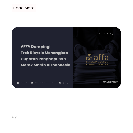
Read More
Event
-
Trademark
AFFA Dampingi Trek Bicycle
Menangkan Gugatan…
-
April 23, 2024
by
AFFA IPR
Sejak pertengahan tahun 2023, AFFA dipercaya
menangani sengketa atas Merek Marlin milik Trek