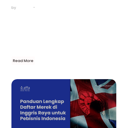
-
July 6, 2024
by
AFFA IPR
Sejak akhir Juni 2024, Kantor Kekayaan Intelektual di
Qatar melakukan sejumlah perubahan kebijakan terkait
perlindungan Kekayaan Intelektual di negaranya. Begitu
juga dengan Bahrain yang sejak Mei lalu menjalin
kerjasama dengan Republik Rakyat Tiongkok untuk
mempercepat proses pengajuan pendaftaran Paten di
kedua negara. Jika Anda memiliki Paten...
Read More