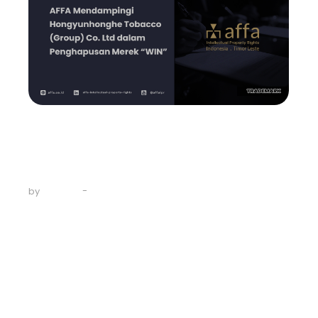
Event
-
Trademark
AFFA Mendampingi
Hongyunhonghe Tobacco
(Group) Co.…
-
May 3, 2024
by
AFFA IPR
Ketika permohonan pendaftaran merek Anda ditolak di
Indonesia, hal ini seringkali disebabkan oleh
keberadaan Merek lain dengan nama yang sama, yang
telah terdaftar dalam kelas yang sama di Direktorat
Jenderal Kekayaan Intelektual (DJKI). Karena Indonesia
menerapkan prinsip first-to-file, jika Anda
mendaftarkan Merek setelah Merek lain didaftarkan
lebih...