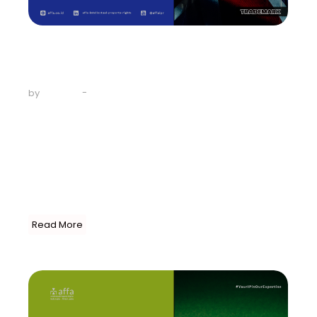
Trademark
Panduan Lengkap Daftar Merek
di Inggris…
-
July 1, 2024
by
AFFA IPR
Inggris Raya, atau negara-negara yang terdiri dari
Inggris, Skotlandia, Wales, dan Irlandia Utara tidak
tergabung dalam organisasi Uni Eropa. Mereka telah
keluar dari organisasi ini (Brexit) pada 31 Januari 2020
dengan alasan kedaulatan, kekhawatiran tentang
imigrasi, hingga dan manfaat ekonomi. Maka dari itu,
jika Merek Anda sudah...
Read More