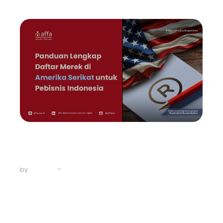
Trademark
Panduan Lengkap Daftar Merek
di Amerika…
-
May 17, 2024
by
AFFA IPR
Minggu ini, sebuah ajang bergengsi yang
mempertemukan para pemilik Merek dengan para
praktisi Kekayaan Intelektual dari seluruh dunia
diselenggarakan di Atlanta, Georgia, Amerika Serikat.