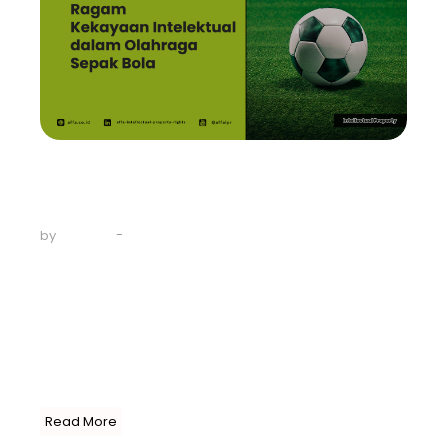
Uncategorized
Ragam Kekayaan Intelektual
dalam Olahraga Sepak…
-
May 28, 2024
by
AFFA IPR
Awal Mei 2024 ini, Majelis Umum Persatuan Bangsa
Bangsa (PBB) menyatakan bahwa 25 Mei (dan
seterusnya) dirayakan sebagai Hari Sepak Bola
Sedunia. Tanggal ini dipilih untuk memperingati 100
tahun kompetisi Sepak Bola pertama di Olimpiade 1924
yang diselenggarakan di Paris, Perancis. PBB berharap
hari ini selalu dirayakan...
Read More