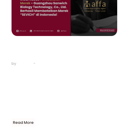
Trademark
Studi Kasus Pembatalan Merek –
Guangzhou…
-
July 22, 2024
by
AFFA IPR
Pada 11 Juni 2024, Pengadilan Niaga pada Pengadilan
Negeri Jakarta Pusat mengabulkan gugatan AFFA IPR,
dalam hal ini mewakili Guangzhou Sanwich Biology
Technology, Co., Ltd., untuk membatalkan Merek SEVICH
dengan Nomor Pendaftaran IDM000917666, yang
memberikan putusan bahwa merek tersebut memiliki
persamaan pada pokoknya dan didaftarkan dengan
itikad...
Read More