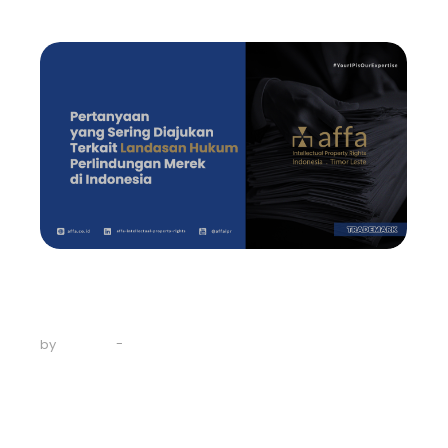
Trademark
Pertanyaan yang Sering Diajukan
Terkait Landasan…
-
July 15, 2024
by
AFFA IPR
Peraturan Perundang-Undangan yang Berlaku Tanya
(T): Apa landasan hukum utama yang mengatur
perlindungan Merek di Indonesia? Jawab (J): Undang-
Undang No. 20 Tahun 2016 tentang Merek dan Indikasi