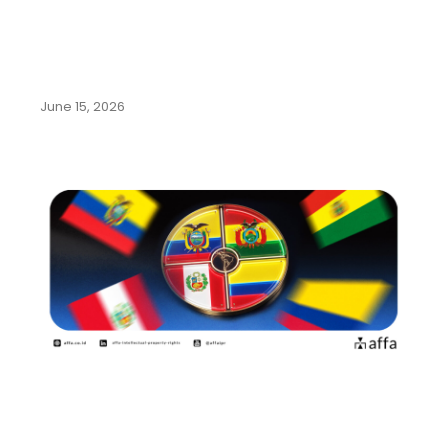
Mengenal Beragam Kekayaan
Intelektual dari Olahraga Sepak
Bola
June 15, 2026
Panduan Lengkap Pendaftaran
Merek di Negara-Negara
Komunitas Andes:…