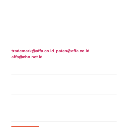
Indonesia Nomor 8 Tahun 2016 tentang Syarat dan
Tata Cara Permohonan Pencatatan Perjanjian Lisensi
Kekayaan Intelektual.
Jika Anda memerlukan informasi dan bantuan lebih
lanjut mengenai pencatatan Perjanjian Lisensi KI di
Indonesia, silakan hubungi kami melalui
trademark@affa.co.id
;
paten@affa.co.id
; atau
affa@cbn.net.id
.
[dt_divider style=”thin” /]
AFFA
-
AFFA IPR
-
Intellectual Property
-
IP
-
kekayaan intelektual
-
KI
-
Merek Indonesia Bisa
-
DJKI
-
Pencatatan
-
Perlindungan
Previous Post
Next Post
Artikel Populer