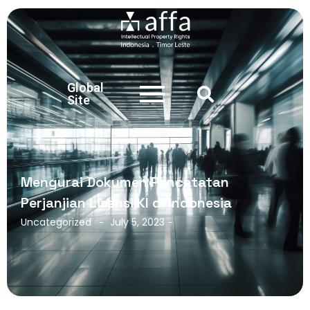
Global
Site
Mengurai Dokumen Pencatatan
Perjanjian Lisensi KI di Indonesia
Uncategorized
July 5, 2023
-
-