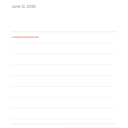
June 12, 2026
Blog Categories
Uncategorized
Event
Trademark
Trade Secret
Patent
Copyright
Industrial Design
Geographical Indication
Intellectual Property