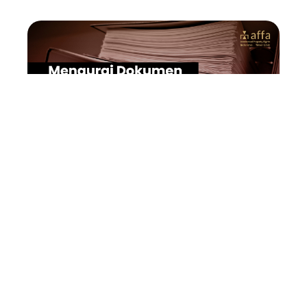
Di Indonesia, menjadi kewajiban hukum untuk
mencatatkan semua Perjanjian Lisensi Kekayaan
Intelektual (KI) berdasarkan undang-undang yang
berkaitan dengan Merek, Paten, Desain Industri, dan
Hak Cipta untuk memastikan perjanjian tersebut dapat
ditegakkan secara hukum dan mengikat semua pihak
ketiga yang terkait. Setiap Perjanjian Lisensi KI yang
tidak tercatat tidak akan memiliki dampak hukum
terhadap semua pihak ketiga yang terkait. Namun
demikian, perjanjian tersebut tetap hanya mengikat