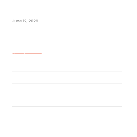
Merek di Negara-Negara
Komunitas Andes:…
June 12, 2026
Blog Categories
Uncategorized
Event
Trademark
Trade Secret
Patent
Copyright
Industrial Design
Geographical Indication