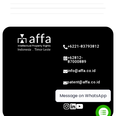
Intellectual Property
+6221-83793812
+62812-
87000889
info@affa.co.id
patent@affa.co.id
trademark@affa.co.id
Message on WhatsApp