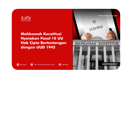
Pada 29 Februari 2024, Mahkamah Konstitusi Republik
Indonesia (MKRI) telah memutuskan perkara Nomor
84/PUU-XXI/2023 tentang Pengujian Materiil Undang-
Undang Nomor 28 Tahun 2014 tentang Hak Cipta (UU
Hak Cipta) dan menyatakan Pasal 10 UU Hak Cipta
bertentangan dengan Undang-Undang Dasar Negara
Republik Indonesia Tahun 1945 (UUD 1945), kok bisa?
Kasus ini bermula ketika
PT Aquarius Pustaka Musik
,