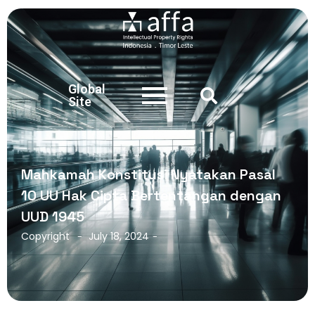
Global
Site
Mahkamah Konstitusi Nyatakan Pasal
10 UU Hak Cipta Bertentangan dengan
UUD 1945
Copyright
July 18, 2024
-
-