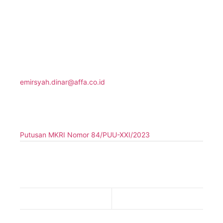
demikian, para Pemegang Hak Cipta atau Pemilik Hak
Terkait merasa dihargai dan terjaga ekonominya.
Jika Anda memiliki pertanyaan lebih lanjut mengenai
perlindungan Hak Cipta di Indonesia, jangan ragu untuk
menghubungi kami melalui email:
emirsyah.dinar@affa.co.id
.
Sumber:
Putusan MKRI Nomor 84/PUU-XXI/2023
KI
-
indonesia
-
Copyright
-
Hak Cipta
-
Konstitusi
-
Mahkaman
-
UUD 1945
-
UUD 45
-
Your IP is Our Business
-
AFFA
-
AFFA IPR
-
Intellectual Property
-
IP
-
kekayaan intelektual
Previous Post
Next Post