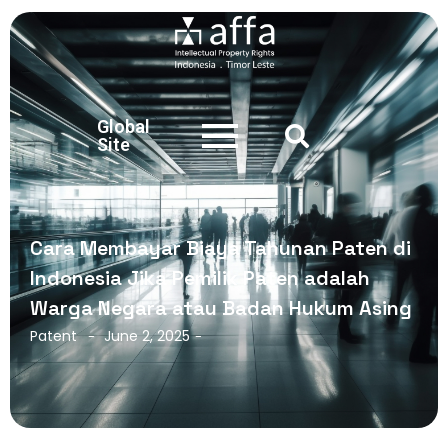
Global
Site
Cara Membayar Biaya Tahunan Paten di
Indonesia Jika Pemilik Paten adalah
Warga Negara atau Badan Hukum Asing
Patent
June 2, 2025
-
-