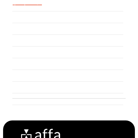
Uncategorized
Event
Trademark
Trade Secret
Patent
Copyright
Industrial Design
Geographical Indication
Intellectual Property