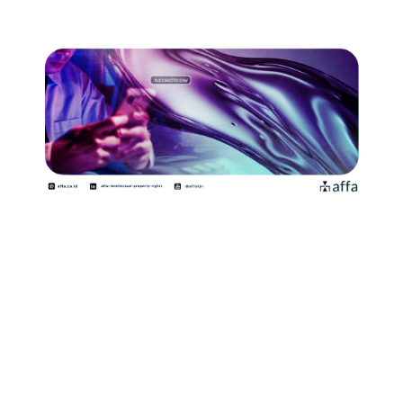
Bagi pemilik Paten asing—baik perorangan maupun
badan hukum—melakukan pembayaran Biaya Tahunan
Paten di Indonesia membutuhkan perhatian khusus
agar selaras dengan ketentuan hukum yang berlaku.
Berdasarkan Undang-Undang Paten terbaru (
UU No. 65
Tahun 2024
), Pemohon atau Pemegang Paten yang
bukan warga negara atau tidak berdomisili tetap di
wilayah Negara Kesatuan Republik Indonesia, tidak
diperkenankan melakukan pengurusan langsung ke
Direktorat Jenderal Kekayaan Intelektual (DJKI)
,