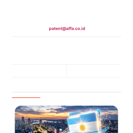
berlaku secara sah di Indonesia.
Jika Anda membutuhkan informasi lebih lanjut terkait
pembayaran Biaya Tahunan Paten atau ingin
menunjuk Konsultan KI resmi, langsung hubungi
kami melalui emai
patent@affa.co.id
.
patent
-
Paten
-
Biaya Tahunan
-
Patent Annuity
-
AFFA
-
AFFA IPR
-
Intellectual Property
-
IP
-
kekayaan intelektual
-
KI
-
Your IP is Our Expertise
-
Timing Is Everything
Previous Post
Next Post
Artikel Populer