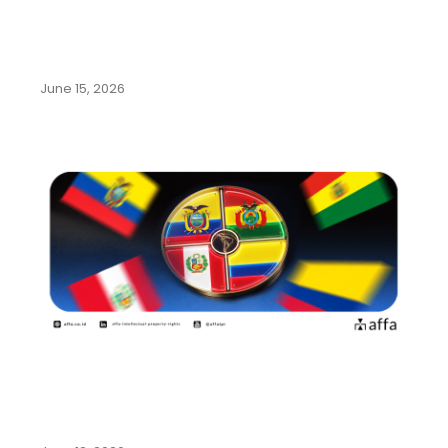
Mengenal Beragam Kekayaan
Intelektual dari Olahraga Sepak
Bola
June 15, 2026
Panduan Lengkap Pendaftaran
Merek di Negara-Negara
Komunitas Andes:…