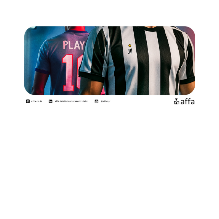
Di era digital dan maraknya platform e-commerce,
kreativitas masyarakat dalam mendesain produk-
produk olahraga memang patut diapresiasi. Namun,
belakangan ini semakin banyak dijumpai penjualan
kostum atau jersey bertema klub sepak bola terkenal
yang diklaim sebagai “desain sendiri,” tapi dengan
potensi pelanggaran Kekayaan Intelektual.
Para penjual menyatakan bahwa produk mereka