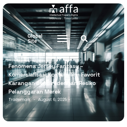
Global
Site
Fenomena Jersey Fantasy –
Komersialisasi Kostum Tim Favorit
Karangan Sendiri dengan Resiko
Pelanggaran Merek
Trademark
August 6, 2025
-
-