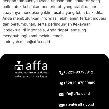
dengan tumbuhnya usaha rintisan dan indikator yang
baik untuk kebijakan pemerintah yang stabil dalam
upayanya mendukung iklim usaha yang lebih baik. Jika
Anda membutuhkan informasi lebih lanjut terkait inovasi
dan pertumbuhan, serta perlindungan Kekayaan
Intelektual di Indonesia, Anda dapat langsung
menghubungi kami melalui email:
emirsyah.dinar@affa.co.id
.
+6221-83793812
+62812-87000889
info@affa.co.id
patent@affa.co.id