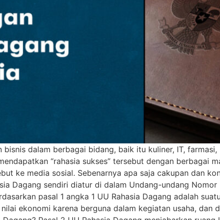
snis dalam berbagai bidang, baik itu kuliner, IT, farmasi,
k mendapatkan “rahasia sukses” tersebut dengan berbagai 
but ke media sosial. Sebenarnya apa saja cakupan dan k
ia Dagang sendiri diatur di dalam Undang-undang Nomor
rdasarkan pasal 1 angka 1 UU Rahasia Dagang adalah suatu
 nilai ekonomi karena berguna dalam kegiatan usaha, dan d
a Dagang? Pasal 2 UU Rahasia Dagang menjabarkan ruang 